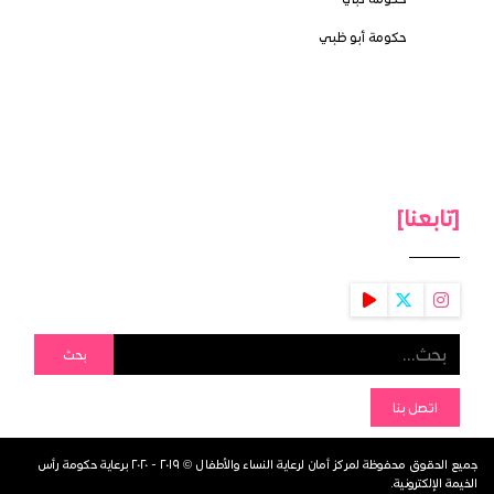
حكومة أبو ظبي
[تابعنا]
بحث
اتصل بنا
جميع الحقوق محفوظة لمركز أمان لرعاية النساء والأطفال © ٢٠١٩ - ٢٠٢٠ برعاية حكومة رأس
الخيمة الإلكترونية.