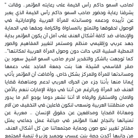
لصاحب السمو حاكم رأس الخيمة على رعايته المؤتمر.. وقالت ”
يشرفنا رعاية وحضور صاحب السمو حاكم رأس الخيمة الذي يعبر
عن تأييده ودعمه ومساندته للمرأة العربية والإماراتية في
الوصول لحقوقها والتمتع بالمساواة والكرامة وحقها في الحماية
والإنصاف ضد كافة أشكال العنف على أمل أن يكون المؤتمر بداية
جهد عربي وإقليمي منظم ومستمر لتغيير المفاهيم والصور
النمطية السلبية التي حالت دون وصول المرأة العربية لمكانتها”..
كما توجهت بالشكر والتقدير لحرم صاحب السمو الشيخ سعود بن
صقر القاسمي الشيخة هنا بنت جمعة الماجد على دعمها
ومساندتها للمرأة وللمركز بشكل خاص. وأضافت أن المؤتمر يأتي
إيمانا منها بأننا جزء من الحراك العربي لدعم ومناهضة قضايا
العنف ضد المرأة وبالرغم من أننا في دولة الإمارات ننعم بالأمن
والامان والاستقرار والرفاه الا أننا نشعر دوما بوجع ألم ما يدور
في منطقتنا العربية ونسعى لنكون فاعلين في التخفيف من آلام
ومعاناة الضحايا ومدافعين عن حقوق الإنسان .. معربة عن
تمنياتها بالنجاح لهذا المؤتمر في صياغة عمل جماعي يمثل
مفتاح تغيير نحو صون وحماية مجتمعاتنا من كل أشكال العنف.
من جانبها أكدت حصة بنت عيسى بوحميد وزيرة تنمية المجتمع