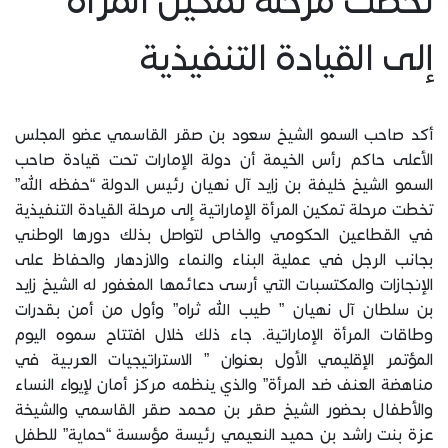
تخطت مرحلة تمكين المرأة
إلى القيادة التنفيذية
أكد صاحب السمو الشيخ سعود بن صقر القاسمي عضو المجلس
الأعلى حاكم رأس الخيمة أن دولة الإمارات تحت قيادة صاحب
السمو الشيخ خليفة بن زايد آل نهيان رئيس الدولة “حفظه الله”
تخطت مرحلة تمكين المرأة الإماراتية إلى مرحلة القيادة التنفيذية
في القطاعين الحكومي والخاص لتواصل بذلك دورها الوطني
بجانب الرجل في عملية البناء والنماء والازدهار والحفاظ على
الإنجازات والمكتسبات التي أرسى دعائمها المغفور له الشيخ زايد
بن سلطان آل نهيان ” طيب الله ثراه” وأول من أمن بقدرات
وطاقات المرأة الإماراتية. جاء ذلك خلال افتتاح سموه اليوم
المؤتمر الإقليمي الأول بعنوان ” الاستراتيجيات العربية في
مناهضة العنف ضد المرأة” والذي ينظمه مركز أمان لإيواء النساء
والأطفال بحضور الشيخ صقر بن محمد صقر القاسمي والشيخة
عزة بنت راشد بن حميد النعيمي رئيسة مؤسسة “حماية” للطفل