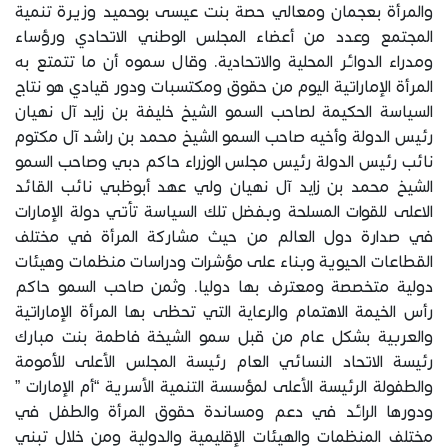
والمرأة بعجمان ومعالي حصة بنت عيسى بوحميد وزيرة تنمية
المجتمع وعدد من أعضاء المجلس الوطني الاتحادي ورؤساء
ومدراء الدوائر المحلية والاتحادية. وقال سموه أن ما تتمتع به
المرأة الإماراتية اليوم من حقوق ومكتسبات ودور قيادي هو نتاج
السياسة الحكيمة لصاحب السمو الشيخ خليفة بن زايد آل نهيان
رئيس الدولة وأخيه صاحب السمو الشيخ محمد بن راشد آل مكتوم
نائب رئيس الدولة رئيس مجلس الوزراء حاكم دبي وصاحب السمو
الشيخ محمد بن زايد آل نهيان ولي عهد أبوظبي نائب القائد
الاعلى للقوات المسلحة وبفضل تلك السياسة تأتي دولة الإمارات
في صدارة دول العالم من حيث مشاركة المرأة في مختلف
القطاعات الحيوية وبناء على مؤشرات ودراسات منظمات وهيئات
دولية متخصصة ومعترف بها دوليا. وثمن صاحب السمو حاكم
رأس الخيمة الاهتمام والرعاية التي تحظى بها المرأة الإماراتية
والعربية بشكل عام من قبل سمو الشيخة فاطمة بنت مبارك
رئيسة الاتحاد النسائي العام رئيسة المجلس الأعلى للأمومة
والطفولة الرئيسة الأعلى لمؤسسة التنمية الأسرية “أم الإمارات ”
ودورها الرائد في دعم ومساندة حقوق المرأة والطفل في
مختلف المنظمات والهيئات الإقليمية والدولية ومن خلال تبني