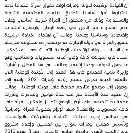
أن القيادة الرشيدة لدولة الإمارات أولت حقوق المرأة اهتماما خاصا
باعتبارها أمرا أساسيا لتحقيق التنمية المجتمعية الشاملة
والمستدامة وذلك من منطلق أن المرأة شريك أساسي وعلى
قدم المساواة مع الرجل في رفعة الوطن وازدهاره اجتماعيا
واقتصاديا وسياسيا وعلميا. وقالت أن اهتمام القيادة الرشيدة
بحقوق المرأة في دولة الإمارات تم ترجمته إلى منظومة مترابطة
من السياسات والاستراتيجيات الوطنية التي تسعى إلى تمكين
النساء في المجالات كافة وفي أعلى المستويات والمناصب وهو
ما يجعل الدولة نموذجا إقليميا وعالميا في هذا المجال. وأشارت
وزيرة تنمية المجتمع في هذا الصدد إلى الأجندة الوطنية التي
أطلقتها الدولة بغرض تحقيق رؤية الإمارات 2021 الرامية إلى
الوصول إلى مجتمع متلاحم محافظ على هويته الوطنية.. وقالت
إن تنفيذ هذه الأجندة نتج عنه عدة قوانين ومبادرات وقرارات
مهمة بدأ تنفيذها على أرض الواقع لتعزيز وتمكين المرأة على
كافة المستويات والأصعدة منها الإلزام بعضوية المرأة الإماراتية
في مجالس إدارة الهيئات الاتحادية والشركات والمؤسسات
وتأسيس مجلس الإمارات للتوازن بين الجنسين وإعداد مشروع
قانون العنف الأسري وإصدار القانون الإتحادي رقم 3 لسنة 2016