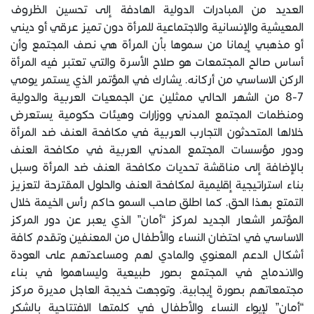
العديد من المبادرات الدولية الهادفة إلى تحسين الظروف
المعيشية والإنسانية والاجتماعية للمرأة دون تميز عرقي أو ديني
أو مذهبي إيمانا من سموها بأن المرأة هي نصف المجتمع وأن
أساس صالح المجتمعات هو صلاح الأسرة والتي تعتبر فيه المرأة
الركن الاساسي من أركانه. يشارك في المؤتمر الذي يستمر يومي
7-8 من الشهر الحالي ممثلين عن الجمعيات العربية والدولية
ومنظمات المجتمع المدني ووزارات وهيئات حكومية يستعرض
خلالها المتحدثون التجارب العربية في مكافحة العنف ضد المرأة
ودور مؤسسات المجتمع المدني العربية في مكافحة العنف
بالإضافة إلى مناقشة تحديات مكافحة العنف ضد المرأة وسبل
بناء استراتيجية إقليمية لمكافحة العنف والحلول المقترحة لتعزيز
التمتع بهذا الحق. كما اطلق صاحب السمو حاكم رأس الخيمة خلال
المؤتمر الشعار الجديد لمركز “أمان” الذي يعبر عن دور المركز
الاساسي في احتضان النساء والأطفال من المعنفين وتقدم كافة
أشكال الدعم المعنوي والمادي لهم ومساعدتهم على العودة
والاندماج في المجتمع بصور طبيعية وليساهموا في بناء
مجتمعاتهم بصورة إيجابية. وتوجهت خديجة العاجل مديرة مركز
“أمان” لإيواء النساء والأطفال في كلمتها الافتتاحية بالشكر