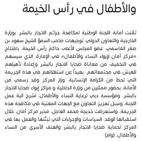
والأطفال في رأس الخيمة
ثمّنت أمانة اللجنة الوطنية لمكافحة جرائم الاتجار بالبشر، بوزارة
الخارجية والتعاون الدولي، توجيهات صاحب السموّ الشيخ سعود بن
صقر القاسمي، عضو المجلس الأعلى حاكم رأس الخيمة، بافتتاح
«مركز أمان لإيواء النساء والأطفال» في الإمارة، الذي سيسهم
في التخفيف من معاناة ضحايا الاتجار بالبشر وإعادة تأهيلهم
للعيش في مجتمعاتهم، بعيداً عن استغلالهم في هذه الجريمة
التي تحط من الكرامة الإنسانية. وزار المركز وفد رسمي من
الأمانة، بحضور ممثلين من وزارة الداخلية و مراكز إيواء ضحايا الاتجار
بالبشر، ومؤسسة دبي لرعاية النساء والأطفال، لشرح آلية عمل
اللجنة، وسبل تعزيز التعاون مع الجهات المعنية في مكافحة هذه
الجريمة. واستعرضت خديجة محمد العاجل، مدير مركز أمان، خلال
استقبالها الوفد، السياسات والإجراءات التي تبنّتها والعمل بها في
المركز لحماية ضحايا الاتجار بالبشر والعنف الأسري من النساء
والأطفال. (وام)