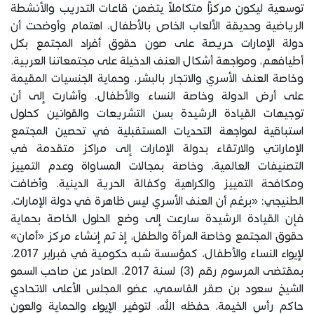
توسعية ليكون مركزاً متكاملاً يتضمن قاعات التدريب والأنشطة
الرياضية وحديقة الألعاب الخاص بالأطفال. اهتمام وأوضحت أن
دولة الإمارات حريصة على صون حقوق أفراد المجتمع بكل
أطيافهم، ومواجهة أشكال العنف الدخيلة على مجتمعاتنا العربية،
وخاصة العنف الأسري والاتجار بالبشر، وحماية الجنسيات المقيمة
على أرض الدولة وخاصة النساء والأطفال. وأشارت إلى أن
توجيهات القيادة الرشيدة بسن التشريعات والقوانين كحلول
استباقية لمواجهة التحديات المستقبلية في تحصين المجتمع
الإماراتي والارتقاء بدولة الإمارات إلى مراكز متقدمة في
التصنيفات العالمية، وخاصة بمجالات المساواة وعدم التمييز
ومكافحة التمييز والكراهية وكفالة الحرية الدينية. وأضافت
الطنيجي: «برغم أن العنف الأسري ليس ظاهرة في دولة الإمارات،
فإن القيادة الرشيدة سارعت إلى وضع الحلول الخاصة بحماية
حقوق المجتمع وخاصة المرأة والطفل، إذ تم إنشاء مركز «أمان»
لإيواء النساء والأطفال، كمؤسسة شبه حكومية في فبراير 2017،
بمقتضى المرسوم رقم (3) لسنة 2017، الصادر عن صاحب السمو
الشيخ سعود بن صقر القاسمي، عضو المجلس الأعلى الاتحادي
حاكم رأس الخيمة، حفظه الله، لتوفير الإيواء والحماية والعون