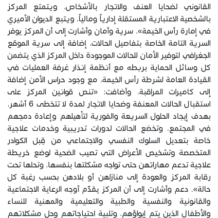
القانوني لضحايا العنف والاتجار بالأشخاص، ويتمتع المركز
بالشخصية الاعتبارية المستقلة إدارياً ومالياً، ويتبع الديوان الأميري
في إمارة رأس الخيمة». سرية وأمان وأشارت إلى أن المركز يوفر
السرية التامة الخاصة بتفاصيل الحالات، إضافة إلى سرية الموقع
الجغرافي لتوفير الأمان للحالات الموجودة داخل المركز الذي يتضمن
كل وسائل الحماية بربطه مع أنظمة إنذار غرفة العمليات في
القيادة العامة لشرطة رأس الخيمة، مع وجود حراس الأمن إضافة
إلى كاميرات المراقبة. وأضافت: «تنص قوانين المركز على
استقبال الحالات المعنفة وضحايا الاتجار لمدة لا تتخطى 6 أشهر،
بهدف إيجاد الحلول السريعة والفورية لتأهيلهم وإعادة دمجهم
في المجتمع، وتخضع الحالات لدورات تدريبية وخدمات علاجية
خاصة بتعديل السلوك النفسي والاجتماعي من قِبل الكوادر
المتخصصة وتشخيص الأعراض التي تصيب الضحية لوضع خريطة
علاجية تدعم مهاراتهن حتى تواجه مشكلتها بنفسها، وتحلها تحت
رقابة المركز والعودة إلى منازلهن أو بلادهن بحسب رغبة كل
حالة». دعم وأشارت إلى أن المركز يقدّم أوجه الرعاية الاجتماعية
والقانونية والنفسية والطبية والتعليمية والمهنية للنساء
والأطفال الذين يتم إيواؤهم، وتلبية احتياجاتهم وحل مشكلاتهم