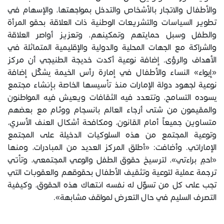
والأطفال والاتجار بالأشخاص والتدخل بمواجهتها، والإسهام في
تطوير السياسات والتشريعات الوطنية ذات العلاقة بحقو المرأة
والطفل وسبل حمايتهم وتمكينهم، وتعزيز أواصر العلاقة
والشراكة مع الجهات المحلية والدولية والإقليمية المتماثلة في
الأهداف والرؤى. إضافة نوعية أكدت خديجة الطنيجي أن مركز
«إيواء» النساء والأطفال في إمارة رأس الخيمة يشكّل إضافة
نوعية لجهود دولة الإمارات منذ تأسيسها الخاصة بإنشاء مجتمع
يسوده التسامح، وتتعدد فيه الثقافات ويعيش فيه المواطنون
والمقيمون من شتى أرجاء العالم بانسجام ووئام مع بعضهم
متساوين جميعاً أمام القانون، ومكافحة أشكال العنف الأسري،
وتوعية المجتمع من هذه السلوكيات الدخيلة على المجتمع
الإماراتي. وأضافت: «أطلق المركز العديد من المبادرات، ومنها
«احمِ براءتي»، لترسيخ حقوق الطفل والوعي المجتمعي، وتأتي
ترجمة عملية لتوعية وتثقيف الأطفال بحقوقهم والعقوبات التي
تجب على كل من تسوّل له نفسه انتهاك هذه الحقوق، وكيفية
التصرف السليم في حال التعرض لمواقف مشابهة».