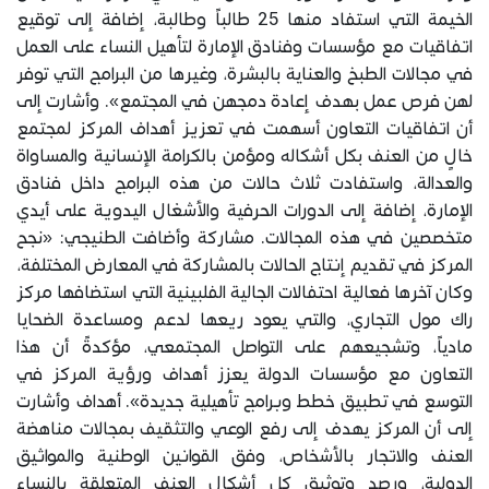
الخيمة التي استفاد منها 25 طالباً وطالبة، إضافة إلى توقيع
اتفاقيات مع مؤسسات وفنادق الإمارة لتأهيل النساء على العمل
في مجالات الطبخ والعناية بالبشرة، وغيرها من البرامج التي توفر
لهن فرص عمل بهدف إعادة دمجهن في المجتمع». وأشارت إلى
أن اتفاقيات التعاون أسهمت في تعزيز أهداف المركز لمجتمع
خالٍ من العنف بكل أشكاله ومؤمن بالكرامة الإنسانية والمساواة
والعدالة، واستفادت ثلاث حالات من هذه البرامج داخل فنادق
الإمارة، إضافة إلى الدورات الحرفية والأشغال اليدوية على أيدي
متخصصين في هذه المجالات. مشاركة وأضافت الطنيجي: «نجح
المركز في تقديم إنتاج الحالات بالمشاركة في المعارض المختلفة،
وكان آخرها فعالية احتفالات الجالية الفلبينية التي استضافها مركز
راك مول التجاري، والتي يعود ريعها لدعم ومساعدة الضحايا
مادياً، وتشجيعهم على التواصل المجتمعي، مؤكدةً أن هذا
التعاون مع مؤسسات الدولة يعزز أهداف ورؤية المركز في
التوسع في تطبيق خطط وبرامج تأهيلية جديدة». أهداف وأشارت
إلى أن المركز يهدف إلى رفع الوعي والتثقيف بمجالات مناهضة
العنف والاتجار بالأشخاص، وفق القوانين الوطنية والمواثيق
الدولية، ورصد وتوثيق كل أشكال العنف المتعلقة بالنساء