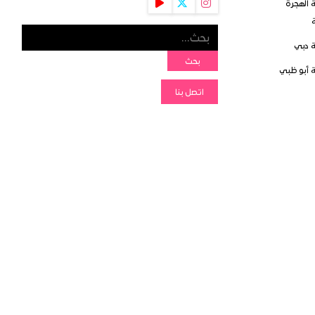
 الهجرة
ة
 دبي
بحث
 أبو ظبي
اتصل بنا