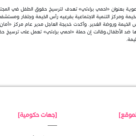
توعوية بعنوان «احمي براءتي» تهدف لترسيخ حقوق الطفل في المجتم
يمة ومركز التنمية الاجتماعية بفرعيه رأس الخيمة وجلفار ومستشفى 
 الخيمة وروضة الغدير. وأكدت خديجة العاجل مدير عام مركز «أمان» ل
ها ضد الأطفال.وقالت إن حملة «احمي براءتي» تعمل على ترسيخ ح
يمة.
لموقع]
[جهات حكومية]