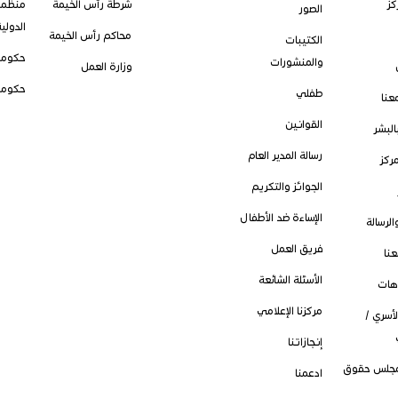
كز
شرطة رأس الخيمة
منظمة
الصور
الدولي
محاكم رأس الخيمة
الكتيبات
حكومة
والمنشورات
وزارة العمل
حكومة
طفلي
عنا
القوانين
بالبشر
رسالة المدير العام
مركز
الجوائز والتكريم
الإساءة ضد الأطفال
الرسالة
فريق العمل
نا
الأسئلة الشائعة
وهات
مركزنا الإعلامي
لأسري /
إنجازاتنا
 مجلس حقوق
ادعمنا