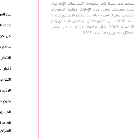
نستند في عملنا إلى منظومة التشريعات الإماراتية،
وفي مقدمتها دستور دولة الإمارات، وقانون العقوبات
عن المر
الاتحادي رقم 3 لسنة 1987، والقانون الاتحادي رقم 3
لسنة 2016 بشأن حقوق الطفل، والقانون الاتحادي رقم
خدماتنا
15 لسنة 2006 بشأن مكافحة جرائم الاتجار بالبشر،
المعدّل بالقانون رقم 1 لسنة 2015.
من نحن
ساهم م
الاتجار 
أخبار ال
التقارير
الرؤية و
تطوع مع
الفيدي
العنف ا
المنزلي