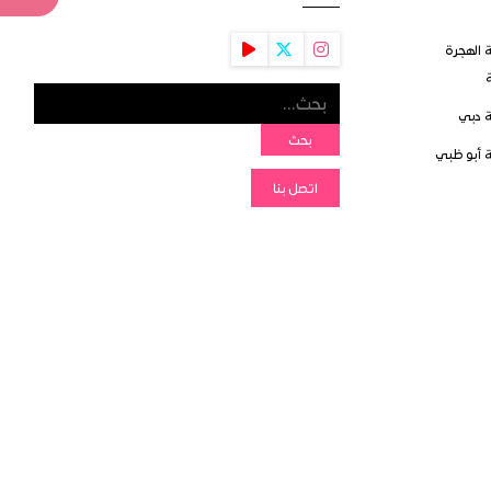
 الهجرة
ة
 دبي
بحث
 أبو ظبي
اتصل بنا