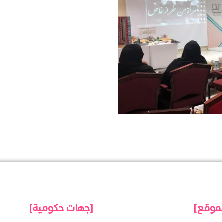
لموقع]
[جهات حكومية]