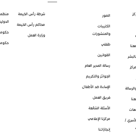
كز
شرطة رأس الخيمة
منظمة
الصور
الدولي
محاكم رأس الخيمة
الكتيبات
حكومة
والمنشورات
وزارة العمل
حكومة
طفلي
عنا
القوانين
بالبشر
رسالة المدير العام
مركز
الجوائز والتكريم
الإساءة ضد الأطفال
الرسالة
فريق العمل
نا
الأسئلة الشائعة
وهات
مركزنا الإعلامي
لأسري /
إنجازاتنا