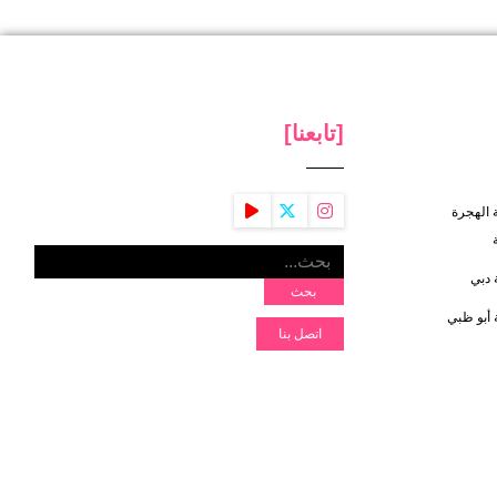
[تابعنا]
 الهجرة
 دبي
بحث
أبو ظبي
اتصل بنا